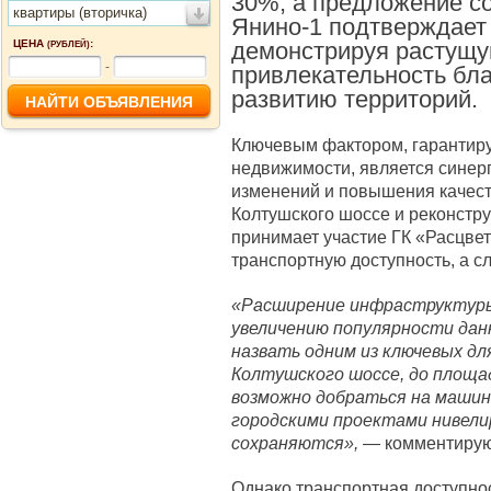
30%, а предложение с
квартиры (вторичка)
Янино-1 подтверждает
ЦЕНА
:
демонстрируя растущ
(РУБЛЕЙ)
-
привлекательность бл
развитию территорий.
Ключевым фактором, гарантир
недвижимости, является сине
изменений и повышения качест
Колтушского шоссе и реконстру
принимает участие ГК «Расцве
транспортную доступность, а с
«Расширение инфраструктуры
увеличению популярности дан
назвать одним из ключевых дл
Колтушского шоссе, до площа
возможно добраться на машине
городскими проектами нивели
сохраняются»,
— комментируют
Однако транспортная доступно