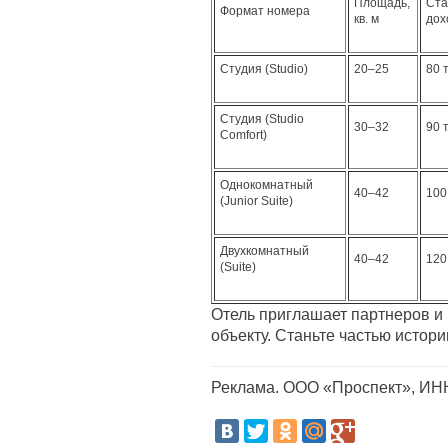
Площадь,
Ста
Формат номера
кв. м
дох
Студия (Studio)
20–25
80 
Студия (Studio
30–32
90 
Comfort)
Однокомнатный
40­–42
100
(Junior Suite)
Двухкомнатный
40–42
120
(Suite)
Отель приглашает партнеров и 
объекту. Станьте частью истории
Реклама. ООО «Проспект», ИН