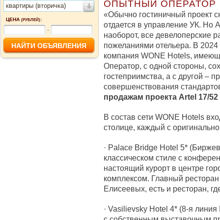
ОПЫТНЫЙ ОПЕРАТОР
квартиры (вторичка)
«Обычно гостиничный проект с
ЦЕНА
:
(РУБЛЕЙ)
отдается в управление УК. Но Ar
-
наоборот, все девелоперские р
пожеланиями отельера. В 2024
компания WONE Hotels, имеющ
Оператор, с одной стороны, со
гостеприимства, а с другой – 
совершенствования стандартов
продажам проекта Artel 17/5
В состав сети WONE Hotels вхо
столице, каждый с оригинально
· Palace Bridge Hotel 5* (Бирже
классическом стиле с конферен
настоящий курорт в центре гор
комплексом. Главный ресторан
Елисеевых, есть и ресторан, г
· Vasilievsky Hotel 4* (8-я лини
с собственным выставочным п