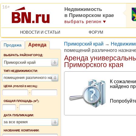
Недвижимость
в Приморском крае
выбрать регион
НОВОСТИ И СТАТЬИ
ФОРУМ
Приморский край
→
Недвижимо
Аренда
Продажа
помещений различного назначе
ВЫБРАТЬ РАЙОН/ГОРОД:
Аренда универсальн
Приморский край
Приморского края
ТИП НЕДВИЖИМОСТИ:
помещения различного назначения
К сожалени
найдено пр
ЦЕНА
:
(РУБЛЕЙ В МЕСЯЦ)
-
Попробуйте
2
ОБЩАЯ ПЛОЩАДЬ
(М
):
-
ДАТА ПУБЛИКАЦИИ:
за все время
НАЗВАНИЕ КОМПАНИИ: