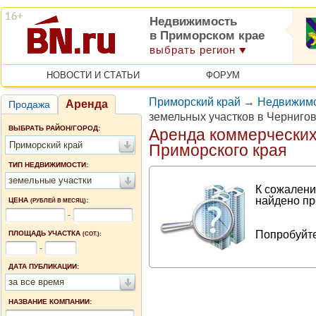
Недвижимость
в Приморском крае
выбрать регион
НОВОСТИ И СТАТЬИ
ФОРУМ
Приморский край
→
Недвижимо
Аренда
Продажа
земельных участков в Черниго
ВЫБРАТЬ РАЙОН/ГОРОД:
Аренда коммерческих
Приморский край
Приморского края
ТИП НЕДВИЖИМОСТИ:
земельные участки
К сожалени
найдено пр
ЦЕНА
:
(РУБЛЕЙ В МЕСЯЦ)
-
Попробуйте
ПЛОЩАДЬ УЧАСТКА
(СОТ.):
-
ДАТА ПУБЛИКАЦИИ:
за все время
НАЗВАНИЕ КОМПАНИИ: