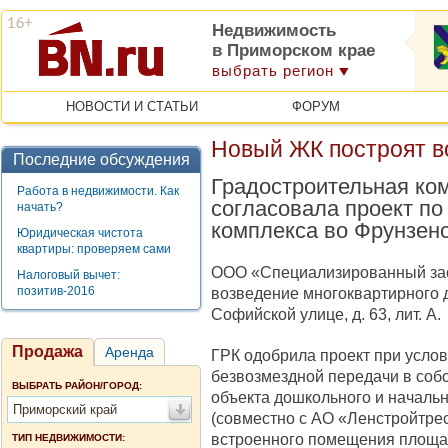
Недвижимость
в Приморском крае
выбрать регион
НОВОСТИ И СТАТЬИ
ФОРУМ
Новый ЖК построят в
Последние обсуждения
Градостроительная ко
Работа в недвижимости. Как
согласовала проект по
начать?
комплекса во Фрунзенс
Юридическая чистота
квартиры: проверяем сами
ООО «Специализированный за
Налоговый вычет:
позитив-2016
возведение многоквартирного д
Софийской улице, д. 63, лит. А.
Продажа
Аренда
ГРК одобрила проект при услов
безвозмездной передачи в соб
ВЫБРАТЬ РАЙОН/ГОРОД:
объекта дошкольного и начальн
Приморский край
(совместно с АО «Ленстройтре
встроенного помещения площад
ТИП НЕДВИЖИМОСТИ: