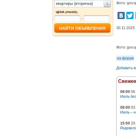
Фото: gov.s
квартиры (вторичка)
ЦЕНА
:
(РУБЛЕЙ)
-
30.11.2025
Фото:
gov.s
на форум
Добавить 
Свеже
08:00
06.
Июль без
08:00
03.
Июль – н
15:50
29.
Редевело