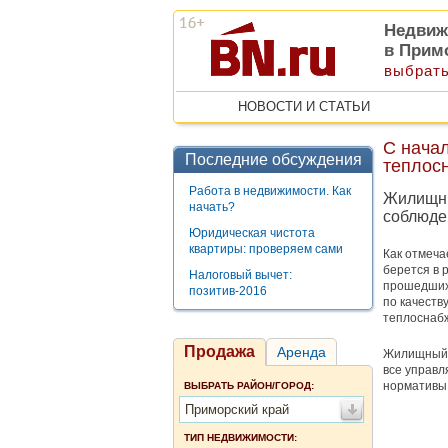
Недвиж
в Прим
выбрать
НОВОСТИ И СТАТЬИ
С нача
Последние обсуждения
теплосн
Работа в недвижимости. Как
Жилищны
начать?
соблюде
Юридическая чистота
квартиры: проверяем сами
Как отмеча
берется в 
Налоговый вычет:
прошедших 
позитив-2016
по качеств
теплоснабж
Продажа
Аренда
Жилищный к
все управ
нормативы 
ВЫБРАТЬ РАЙОН/ГОРОД:
Приморский край
ТИП НЕДВИЖИМОСТИ: