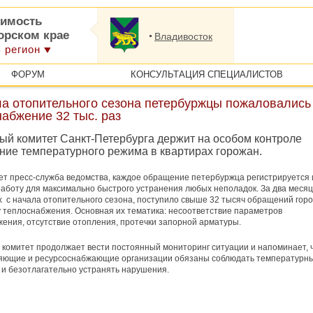
имость
орском крае
Владивосток
 регион
ФОРУМ
КОНСУЛЬТАЦИЯ СПЕЦИАЛИСТОВ
ла отопительного сезона петербуржцы пожаловались
абжение 32 тыс. раз
й комитет Санкт-Петербурга держит на особом контроле
ние температурного режима в квартирах горожан.
ет пресс-служба ведомства, каждое обращение петербуржца регистрируется 
работу для максимально быстрого устранения любых неполадок. За два месяц
с начала отопительного сезона, поступило свыше 32 тысяч обращений гор
у теплоснабжения. Основная их тематика: несоответствие параметров
ения, отсутствие отопления, протечки запорной арматуры.
омитет продолжает вести постоянный мониторинг ситуации и напоминает, 
ляющие и ресурсоснабжающие организации обязаны соблюдать температурн
и безотлагательно устранять нарушения.