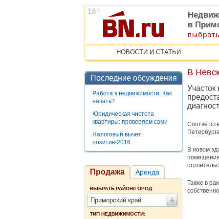
Недвиж
в Прим
выбрать
НОВОСТИ И СТАТЬИ
В Невс
Последние обсуждения
Участок
Работа в недвижимости. Как
предост
начать?
диагност
Юридическая чистота
квартиры: проверяем сами
Соответст
Петербурга
Налоговый вычет:
позитив-2016
В новом зд
помещения
строительс
Продажа
Аренда
Также в ра
ВЫБРАТЬ РАЙОН/ГОРОД:
собственно
Приморский край
ТИП НЕДВИЖИМОСТИ: