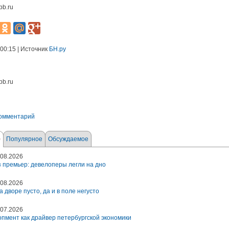
pb.ru
 00:15 | Источник
БН.ру
pb.ru
комментарий
е
Популярное
Обсуждаемое
08.2026
 премьер: девелоперы легли на дно
08.2026
а дворе пусто, да и в поле негусто
07.2026
пмент как драйвер петербургской экономики