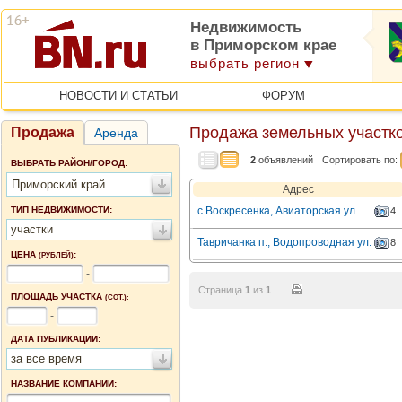
Недвижимость
в Приморском крае
выбрать регион
НОВОСТИ И СТАТЬИ
ФОРУМ
Продажа земельных участко
Продажа
Аренда
2
объявлений
Сортировать по:
ВЫБРАТЬ РАЙОН/ГОРОД:
Приморский край
Адрес
ТИП НЕДВИЖИМОСТИ:
с Воскресенка, Авиаторская ул
4
участки
Тавричанка п., Водопроводная ул.
8
ЦЕНА
:
(РУБЛЕЙ)
-
Страница
1
из
1
ПЛОЩАДЬ УЧАСТКА
(СОТ.):
-
ДАТА ПУБЛИКАЦИИ:
за все время
НАЗВАНИЕ КОМПАНИИ: